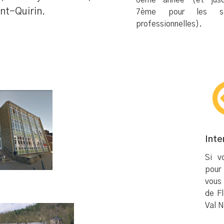
6ème année (et jusq
int-Quirin.
7ème pour les se
professionnelles).
Inte
Si v
pour 
vous
de Fl
Val 