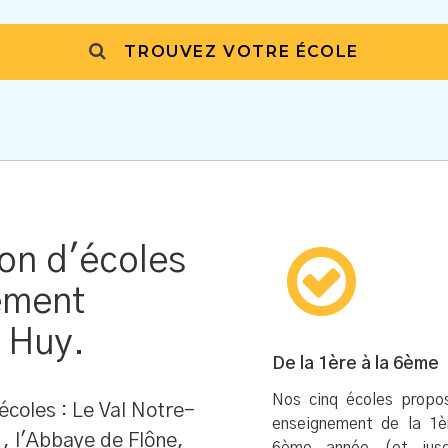
TROUVEZ VOTRE ÉCOLE
ion d'écoles
nement
 Huy.
De la 1ère à la 6ème
Nos cinq écoles propo
coles : Le Val Notre-
enseignement de la 1è
 l'Abbaye de Flône,