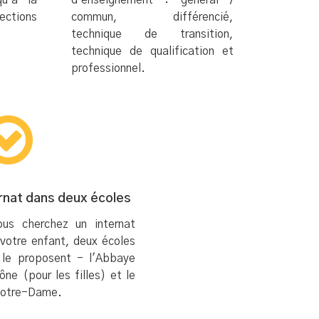
u'à la
d'enseignement : général /
ctions
commun, différencié,
technique de transition,
technique de qualification et
professionnel.
rnat dans deux écoles
ous cherchez un internat
votre enfant, deux écoles
 le proposent - l'Abbaye
ône (pour les filles) et le
Notre-Dame.